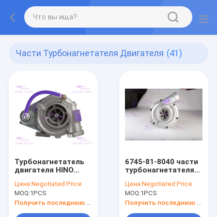
Части Турбонагнетателя Двигателя
(41)
Турбонагнетатель
6745-81-8040 части
двигателя HINO
турбонагнетателя
J08E-TM SK350-8
двигателя,
Цена:
Negotiated Price
Цена:
Negotiated Price
S1760-E0200
заряжатель PC300-
MOQ:
1PCS
MOQ:
1PCS
разделяет 24100-
8 PC350-7 S6D114
4640 787846-5001
KOMATSU Turbo
Получить последнюю цену
Получить последнюю цену