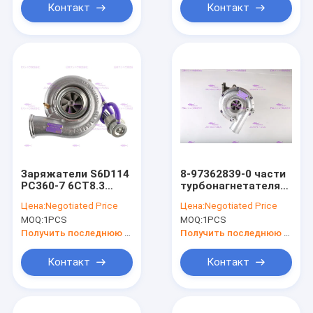
Контакт
Контакт
Заряжатели S6D114
8-97362839-0 части
PC360-7 6CT8.3
турбонагнетателя
KOMATSU Turbo
двигателя для
Цена:
Negotiated Price
Цена:
Negotiated Price
6743-81-8040
ISUZU 4HK1-TC
MOQ:
1PCS
MOQ:
1PCS
4038421 4035653H
ZX240-3
Получить последнюю цену
Получить последнюю цену
Контакт
Контакт