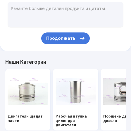
Поршневые кольца двигателя
Набор рабочей втулки цилиндра
Набивка головки двигателя
Продолжать
Набор набивкой двигателя
Части турбонагнетателя двигателя
Наши Категории
Подшипники двигателя дизеля
Замена диска муфты сцепления
Инжектор дизельного топлива
Водяная помпа двигателя
Двигатели щадят
Рабочая втулка
Поршень двиг
Насос экстрактора масла
части
цилиндра
дизеля
двигателя