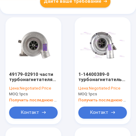
Дайте ваше требование
49179-02910 части
1-14400389-0
турбонагнетателя
турбонагнетатель
двигателя для
двигателя для
Цена:
Negotiated Price
Цена:
Negotiated Price
Мицубиси C6.4
ISUZU 6BG1T
MOQ:
1pcs
MOQ:
1pcs
E320D
Получить последнюю цену
Получить последнюю цену
Контакт
Контакт