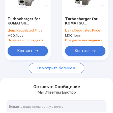
О Компании
Наша фабрика
Turbocharger for
Turbocharger for
KOMATSU
KOMATSU
контроль качества
SAA6D102/6BT 6735-
SAA6D107E-1B 6754-
Цена:
Negotiated Price
Цена:
Negotiated Price
81-8031
81-8090
MOQ:
1pcs
MOQ:
1pcs
контактные данные
Получить последнюю цену
Получить последнюю цену
Отправить запрос
Контакт
Контакт
VR
Осмотрите больше
Двигатели щадят части
Оставьте Сообщение
Мы Ответим Быстро
Рабочая втулка цилиндра двигателя
Поршень двигателя дизеля