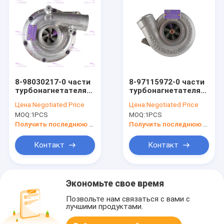
8-98030217-0 части
8-97115972-0 части
турбонагнетателя
турбонагнетателя
двигателя дизеля
двигателя для
Цена:
Negotiated Price
Цена:
Negotiated Price
для ISUZU 4HK1
ISUZU 4BG1T SK120-
MOQ:
1PCS
MOQ:
1PCS
SH240-3
5 EX120-5
Получить последнюю цену
Получить последнюю цену
Контакт
Контакт
Экономьте свое время
Позвольте нам связаться с вами с
лучшими продуктами.