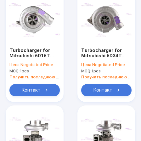
Turbocharger for
Turbocharger for
Mitsubishi 6D16T
Mitsubishi 6D34T
ME078550
ME088840
Цена:
Negotiated Price
Цена:
Negotiated Price
MOQ:
1pcs
MOQ:
1pcs
Получить последнюю цену
Получить последнюю цену
Контакт
Контакт
Главная страница
Продукция
VR - шоу