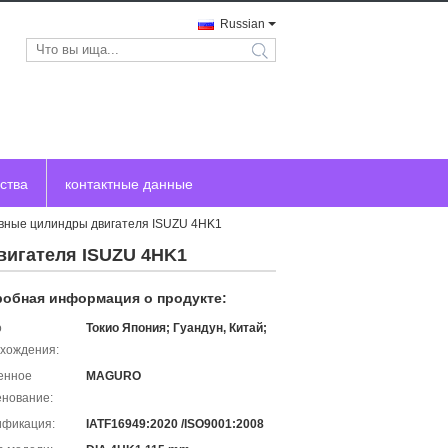
Russian
search
ства
контактные данные
тавные цилиндры двигателя ISUZU 4HK1
двигателя ISUZU 4HK1
обная информация о продукте:
о
Токио Япония; Гуандун, Китай;
хождения:
енное
MAGURO
нование:
ификация:
IATF16949:2020 /ISO9001:2008