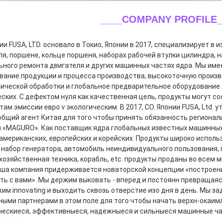
____COMPANY PROFILE_
ии FUSA, LTD. основало в Токио, Японии в 2017, специализирует в 
ля, поршене, кольце поршеня, наборах рабочей втулки цилиндра, н
ьного ремонта двигателя и других машинных частях ядра. Мы име
вание продукции и процесса производства, высокоточную произ
ической обработки и глобальное предварительное оборудование 
еских. С дефектом нуля как качественная цель, продукты могут с
ам эмиссии евро v экологическим. В 2017, CO. Японии FUSA, Ltd. 
 общий агент Китая для того чтобы принять обязанность региональ
и «MAGURO». Как поставщик ядра глобальных известных машинных
 американских, европейских и корейских. Продукты широко использ
, набор генератора, автомобиль неиндивидуального пользования,
хозяйственная техника, корабль, etc. продукты проданы во всем м
аша компания придерживается новаторской концепции «построени
ть с вами». Мы держим выковать - вперед и постоянн превращаясь
им innovating и выходить сквозь отверстие изо дня в день. Мы з
ными партнерами в этом поле для того чтобы начать верхн-окаим
ческиеся, эффективныеся, надежныеся и сильныеся машинные час