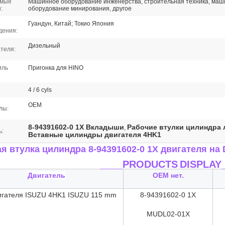
имые
Машинное оборудование инженерства, строительная техника, ма
:
оборудование минирования, другое
Гуандун, Китай; Токио Япония
дения:
Дизельный
ателя:
иль
Пригонка для HINO
4 / 6 cyls
OEM
лы:
8-94391602-0 1X Вкладыши
Рабочие втулки цилиндра 
,
ь:
Вставные цилиндры двигателя 4HK1
я втулка цилиндра 8-94391602-0 1X двигателя
на 
____PRODUCTS
DISPLAY
Двигатель
OEM нет.
игателя ISUZU 4HK1 ISUZU 115 mm
8-94391602-0 1X
MUDL
02-01X