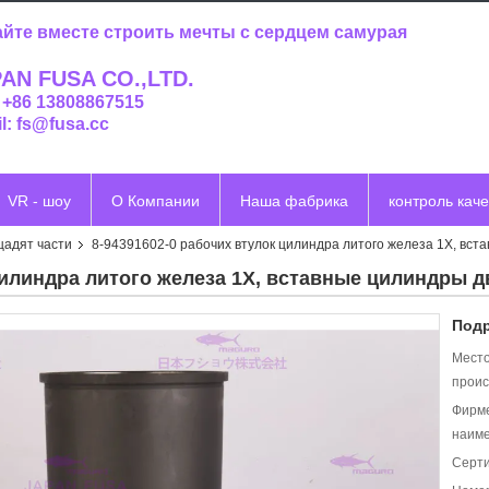
йте вместе строить мечты с сердцем самурая
AN FUSA CO.,LTD.
: +86 13808867515
l: fs@fusa.cc
VR - шоу
О Компании
Наша фабрика
контроль каче
щадят части
8-94391602-0 рабочих втулок цилиндра литого железа 1X, вс
цилиндра литого железа 1X, вставные цилиндры 
Подр
Мест
проис
Фирм
наиме
Серт