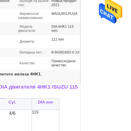
шинное
Выходя на рынок
Новый продукт
тип:
2021
Фирменное
MAGURO,FUSA
наименование:
Модель
DIA 4HK1 115
двигателя:
mm
112 mm
Диаметр:
Вкладыш нет.:
8-94391602-0 1X
Превосходное
Качество:
качество
литого железа 4HK1
,
DIA двигателя 4HK1 ISUZU 115
__
Cyl.
DIA mm
115
4/6