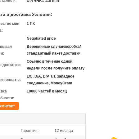
 модели:
DIA 4HK1 115 mm
та и доставка Условия:
чество мин
1 ПК
а:
Negotiated price
овывая
Деревянные случай/коробка/
и:
стандартный пакет доставки
Обычно в течение одной
 доставки:
недели после получите оплату
L/C, D/A, D/P, T/T, западное
ия оплаты:
соединение, MoneyGram
авка
10000 частей в месяц
бности:
контакт
Гарантия:
12 месяца