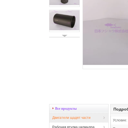
Все продукты
Подроб
Двигатели щадят части
Условие:
Рабочая втулка цилиндра