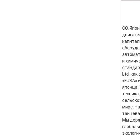
CO. Япон
двигате
капитал
оборудо
автомат
и химич
стандарт
Ltd. как
«FUSA» 
японца,
техника
сельско
мире. Н
танцева
Мы держ
глобаль
экологи