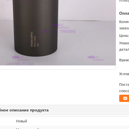
Номер
Опла
Коли
заказ
Цена:
Упак
детал
Время
Услов
Пост
спосо
ное описание продукта
Новый