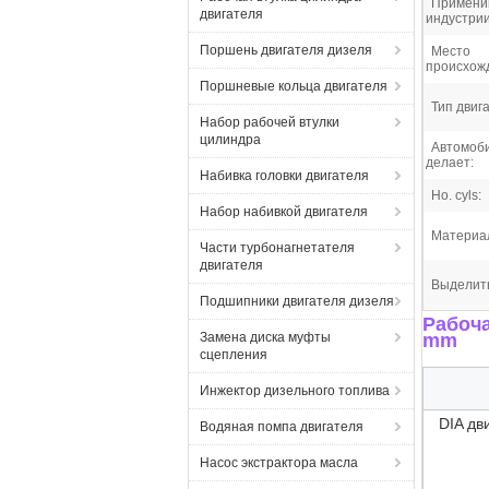
Примен
двигателя
индустрии
Поршень двигателя дизеля
Место
происхож
Поршневые кольца двигателя
Тип двиг
Набор рабочей втулки
цилиндра
Автомоб
делает:
Набивка головки двигателя
Но. cyls:
Набор набивкой двигателя
Материа
Части турбонагнетателя
двигателя
Выделит
Подшипники двигателя дизеля
Рабоча
Замена диска муфты
mm
сцепления
Инжектор дизельного топлива
DIA дв
Водяная помпа двигателя
Насос экстрактора масла