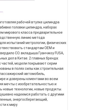
_
изготовляя рабочей втулке цилиндра 
абивке головки цилиндра, наборах 
ем мирового класса предварительное 
водственную линию метода 
для испытаний метрологии, физических 
оотвествовать стандартам OEM и 
утвердило CO. вкладыша Гуанчжоу FUSA, 
ных дел в Китае. 2 главных бренда: 
 частей, модели покрывают серии 
ованы в полях силы как строительная 
 пассажирский автомобиль, 
ире и доверены клиентами во всем 
я мечты с изобретательностью и 
 новые технологии, новые продукты. 
адушевно надеемся работать с другими 
ленные, энергосберегающий, 
ти к миру.