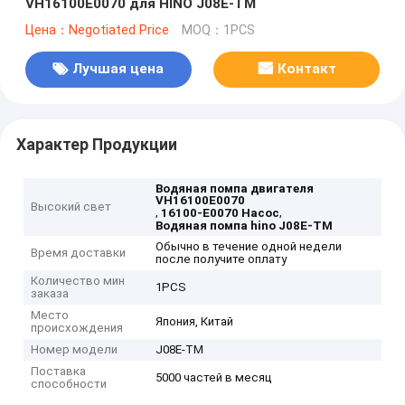
VH16100E0070 для HINO J08E-TM
Цена：Negotiated Price
MOQ：1PCS
Лучшая цена
Контакт
Характер Продукции
Водяная помпа двигателя
VH16100E0070
Высокий свет
,
,
16100-E0070 Насос
Водяная помпа hino J08E-TM
Обычно в течение одной недели
Время доставки
после получите оплату
Количество мин
1PCS
заказа
Место
Япония, Китай
происхождения
Номер модели
J08E-TM
Поставка
5000 частей в месяц
способности