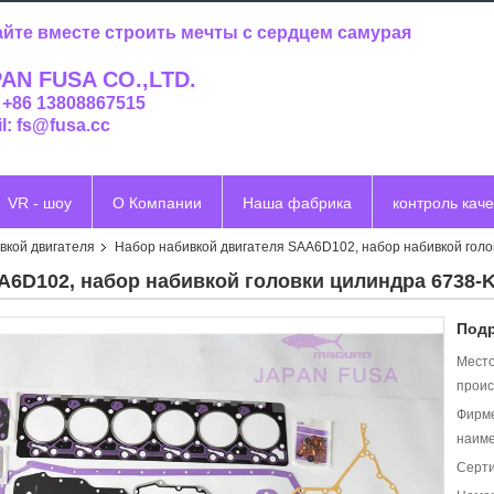
йте вместе строить мечты с сердцем самурая
AN FUSA CO.,LTD.
: +86 13808867515
l: fs@fusa.cc
VR - шоу
О Компании
Наша фабрика
контроль каче
вкой двигателя
Набор набивкой двигателя SAA6D102, набор набивкой голо
A6D102, набор набивкой головки цилиндра 6738-K
Подр
Мест
проис
Фирм
наиме
Серт