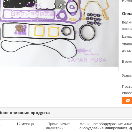
Номер
Опла
Коли
заказ
Цена:
Упак
детал
Время
Услов
Пост
спосо
ное описание продукта
12 месяца
Применимые
Машинное оборудование инжен
:
индустрии:
оборудование минирования, д