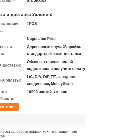
 модели:
SAA6D102
та и доставка Условия:
чество мин
1PCS
а:
Negotiated Price
овывая
Деревянные случай/коробка/
и:
стандартный пакет доставки
Обычно в течение одной
 доставки:
недели после получите оплату
L/C, D/A, D/P, T/T, западное
ия оплаты:
соединение, MoneyGram
авка
10000 частей в месяц
бности:
контакт
ерства, строительная техника, машинное
ругое