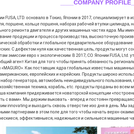
____COMPANY PROFILE_
ии FUSA, LTD. основало в Токио, Японии в 2017, специализирует в 
ля, поршене, кольце поршеня, наборах рабочей втулки цилиндра, н
ьного ремонта двигателя и других машинных частях ядра. Мы име
вание продукции и процесса производства, высокоточную произ
ической обработки и глобальное предварительное оборудование 
еских. С дефектом нуля как качественная цель, продукты могут с
ам эмиссии евро v экологическим. В 2017, CO. Японии FUSA, Ltd. 
 общий агент Китая для того чтобы принять обязанность региональ
и «MAGURO». Как поставщик ядра глобальных известных машинных
 американских, европейских и корейских. Продукты широко использ
, набор генератора, автомобиль неиндивидуального пользования,
хозяйственная техника, корабль, etc. продукты проданы во всем м
аша компания придерживается новаторской концепции «построени
ть с вами». Мы держим выковать - вперед и постоянн превращаясь
им innovating и выходить сквозь отверстие изо дня в день. Мы з
ными партнерами в этом поле для того чтобы начать верхн-окаим
ческиеся, эффективныеся, надежныеся и сильныеся машинные час