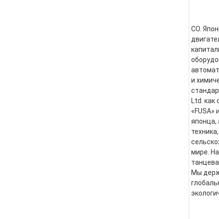
CO. Япон
двигате
капитал
оборудо
автомат
и химич
стандарт
Ltd. как
«FUSA» 
японца,
техника
сельско
мире. Н
танцева
Мы держ
глобаль
экологи