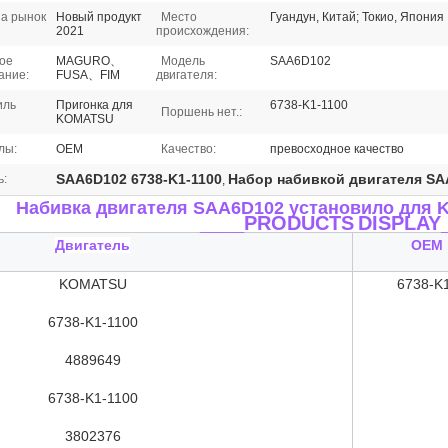
а рынок
Новый продукт
Место
Гуандун, Китай; Токио, Япония
2021
происхождения:
ое
MAGURO、
Модель
SAA6D102
ание:
FUSA、FIM
двигателя:
иль
Пригонка для
6738-K1-1100
Поршень нет.:
KOMATSU
лы:
OEM
Качество:
превосходное качество
SAA6D102 6738-K1-1100
Набор набивкой двигателя S
ь:
,
Набивка двигателя SAA6D102 установило
для 
____PRODUCTS
DISPLAY
Двигатель
OEM 
KOMATSU
6738-K
6738-K1-1100
4889649
6738-K1-1100
3802376