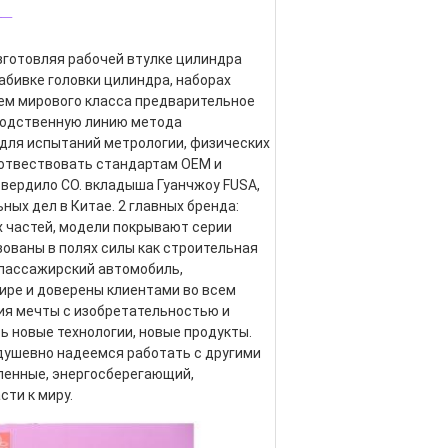
_
изготовляя рабочей втулке цилиндра 
абивке головки цилиндра, наборах 
ем мирового класса предварительное 
водственную линию метода 
для испытаний метрологии, физических 
оотвествовать стандартам OEM и 
утвердило CO. вкладыша Гуанчжоу FUSA, 
ных дел в Китае. 2 главных бренда: 
 частей, модели покрывают серии 
ованы в полях силы как строительная 
 пассажирский автомобиль, 
ире и доверены клиентами во всем 
я мечты с изобретательностью и 
 новые технологии, новые продукты. 
адушевно надеемся работать с другими 
ленные, энергосберегающий, 
ти к миру.