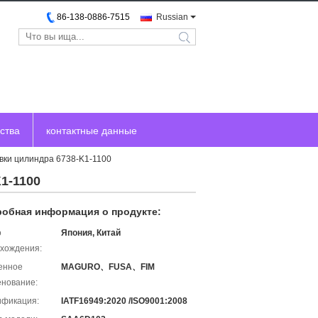
86-138-0886-7515
Russian
search
ства
контактные данные
вки цилиндра 6738-K1-1100
1-1100
обная информация о продукте:
о
Япония, Китай
хождения:
енное
MAGURO、FUSA、FIM
нование:
ификация:
IATF16949:2020 /ISO9001:2008