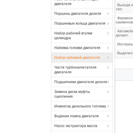
двигателя
Выходя н
тип:
Поршень двигателя дизеля
Фирменн
наименов
Поршневые кольца двигателя
Автомоб
Набор рабочей втулки
делает:
цилиндра
Материа
Набивка головки двигателя
Выделит
Набор набивкой двигателя
Части турбонагнетателя
двигателя
Подшипники двигателя дизеля
Замена диска муфты
сцепления
Инжектор дизельного топлива
Водяная помпа двигателя
Насос экстрактора масла