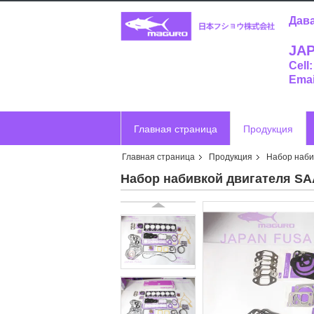
Дава
JAP
Cell
Emai
Главная страница
Продукция
Главная страница
Продукция
Набор наби
Отправить запрос
Vr
Набор набивкой двигателя SA