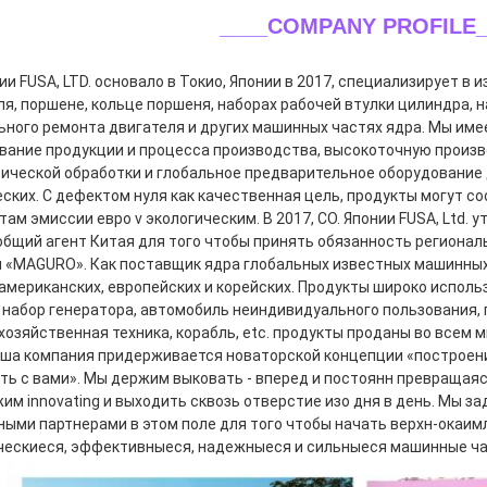
____COMPANY PROFILE_
ии FUSA, LTD. основало в Токио, Японии в 2017, специализирует в 
ля, поршене, кольце поршеня, наборах рабочей втулки цилиндра, н
ьного ремонта двигателя и других машинных частях ядра. Мы име
вание продукции и процесса производства, высокоточную произ
ической обработки и глобальное предварительное оборудование 
еских. С дефектом нуля как качественная цель, продукты могут с
ам эмиссии евро v экологическим. В 2017, CO. Японии FUSA, Ltd. 
 общий агент Китая для того чтобы принять обязанность региональ
и «MAGURO». Как поставщик ядра глобальных известных машинных
 американских, европейских и корейских. Продукты широко использ
, набор генератора, автомобиль неиндивидуального пользования,
хозяйственная техника, корабль, etc. продукты проданы во всем м
аша компания придерживается новаторской концепции «построени
ть с вами». Мы держим выковать - вперед и постоянн превращаясь
им innovating и выходить сквозь отверстие изо дня в день. Мы з
ными партнерами в этом поле для того чтобы начать верхн-окаим
ческиеся, эффективныеся, надежныеся и сильныеся машинные час