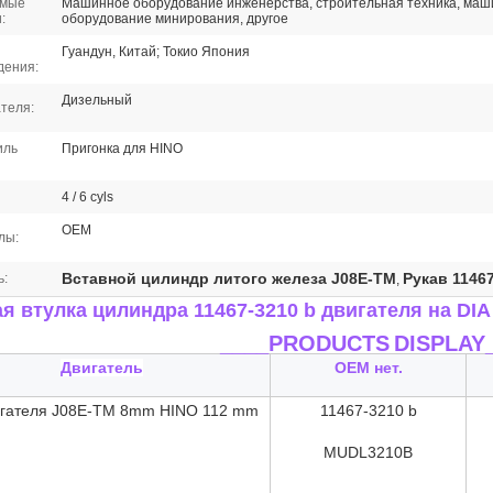
имые
Машинное оборудование инженерства, строительная техника, ма
:
оборудование минирования, другое
Гуандун, Китай; Токио Япония
дения:
Дизельный
ателя:
иль
Пригонка для HINO
4 / 6 cyls
OEM
лы:
Вставной цилиндр литого железа J08E-TM
Рукав 11467
ь:
,
я втулка цилиндра 11467-3210 b двигателя
на DIA
____PRODUCTS
DISPLAY
Двигатель
OEM нет.
игателя J08E-TM 8mm HINO 112 mm
11467-3210 b
MUDL
3210B