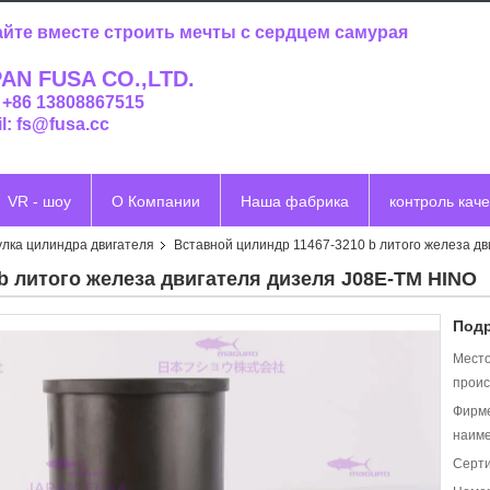
йте вместе строить мечты с сердцем самурая
AN FUSA CO.,LTD.
: +86 13808867515
l: fs@fusa.cc
VR - шоу
О Компании
Наша фабрика
контроль каче
улка цилиндра двигателя
Вставной цилиндр 11467-3210 b литого железа д
b литого железа двигателя дизеля J08E-TM HINO
Подр
Мест
проис
Фирм
наиме
Серт