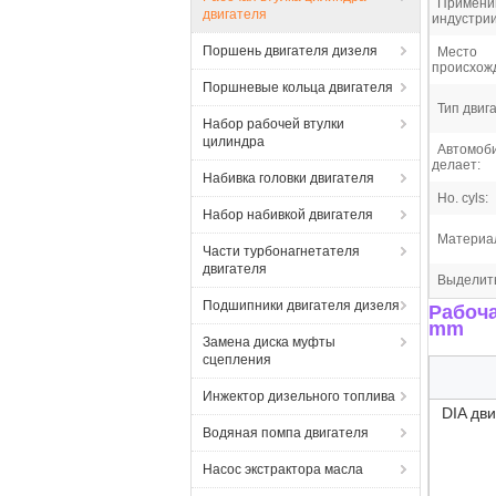
Примен
двигателя
индустрии
Поршень двигателя дизеля
Место
происхож
Поршневые кольца двигателя
Тип двиг
Набор рабочей втулки
цилиндра
Автомоб
делает:
Набивка головки двигателя
Но. cyls:
Набор набивкой двигателя
Материа
Части турбонагнетателя
двигателя
Выделит
Подшипники двигателя дизеля
Рабоча
mm
Замена диска муфты
сцепления
Инжектор дизельного топлива
DIA дв
Водяная помпа двигателя
Насос экстрактора масла