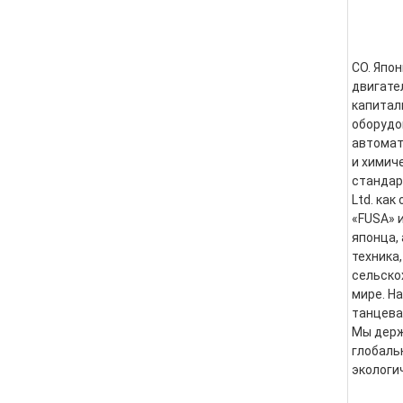
CO. Япон
двигате
капитал
оборудо
автомат
и химич
стандарт
Ltd. как
«FUSA» 
японца,
техника
сельско
мире. Н
танцева
Мы держ
глобаль
экологи