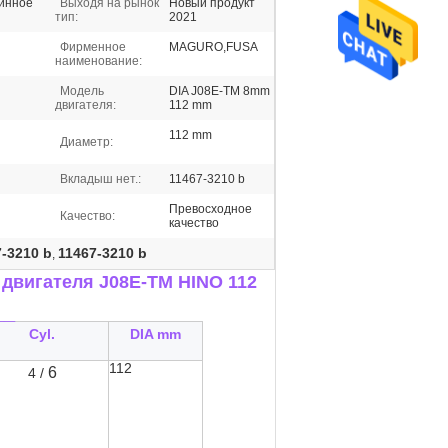
шинное
Выходя на рынок
Новый продукт
тип:
2021
Фирменное
MAGURO,FUSA
наименование:
Модель
DIA J08E-TM 8mm
двигателя:
112 mm
112 mm
Диаметр:
Вкладыш нет.:
11467-3210 b
Превосходное
Качество:
качество
-3210 b
11467-3210 b
,
 двигателя J08E-TM HINO 112
__
Cyl.
DIA mm
112
6
4 /