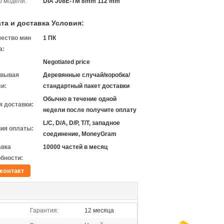
 модели:
DIA J08E-TM 8mm 112 mm
та и доставка Условия:
чество мин
1 ПК
а:
Negotiated price
овывая
Деревянные случай/коробка/
и:
стандартный пакет доставки
Обычно в течение одной
 доставки:
недели после получите оплату
L/C, D/A, D/P, T/T, западное
ия оплаты:
соединение, MoneyGram
авка
10000 частей в месяц
бности:
контакт
Гарантия:
12 месяца