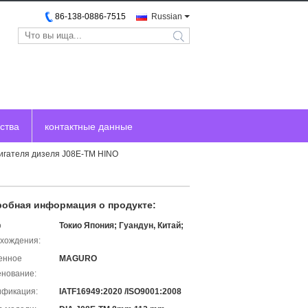
86-138-0886-7515
Russian
search
ства
контактные данные
вигателя дизеля J08E-TM HINO
обная информация о продукте:
о
Токио Япония; Гуандун, Китай;
хождения:
енное
MAGURO
нование:
ификация:
IATF16949:2020 /ISO9001:2008