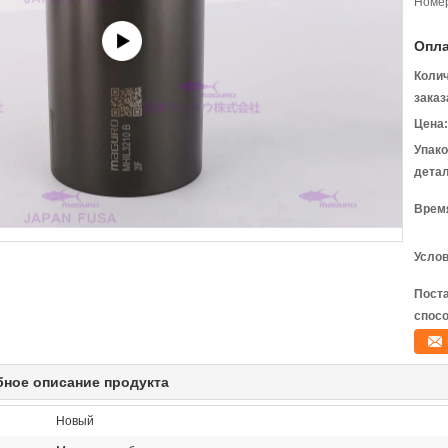
Номер
Опла
Коли
заказ
Цена:
Упак
детал
Время
Услов
Пост
спосо
ное описание продукта
Новый