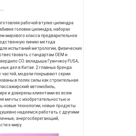
_
изготовляя рабочей втулке цилиндра 
абивке головки цилиндра, наборах 
ем мирового класса предварительное 
водственную линию метода 
для испытаний метрологии, физических 
оотвествовать стандартам OEM и 
утвердило CO. вкладыша Гуанчжоу FUSA, 
ных дел в Китае. 2 главных бренда: 
 частей, модели покрывают серии 
ованы в полях силы как строительная 
 пассажирский автомобиль, 
ире и доверены клиентами во всем 
я мечты с изобретательностью и 
 новые технологии, новые продукты. 
адушевно надеемся работать с другими 
ленные, энергосберегающий, 
ти к миру.