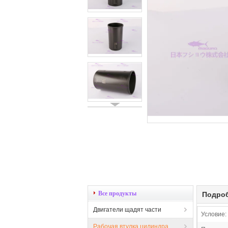
Все продукты
Подроб
Двигатели щадят части
Условие:
Рабочая втулка цилиндра