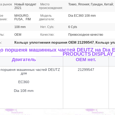
а рынок
Новый продукт
Место
Токио, Япония; Гуандун, Китай;
2021
происхождения:
ое
MAGURO、
Модель
Dia EC360 108 mm
ание:
FUSA、FIM
двигателя:
108 mm
Нет. Cyls:
6 Cyls
лы:
OEM
Качество:
Превосходное качество
Кольцо уплотнения поршеня OEM 21299547
Кольцо уп
ь:
,
о поршеня машинных частей DEUTZ на Dia 
____PRODUCTS
DISPLAY
Двигатель
OEM нет.
 поршеня машинных частей DEUTZ
21299547
для
EC360
Dia 108 mm