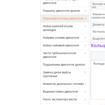
двигателя
Выходя н
тип:
Поршень двигателя дизеля
Фирменн
наименов
Поршневые кольца двигателя
Диаметр:
Набор рабочей втулки
цилиндра
Материа
Набивка головки двигателя
Выделит
Кольц
Набор набивкой двигателя
Части турбонагнетателя
двигателя
Кольцо
Подшипники двигателя дизеля
Замена диска муфты
сцепления
Инжектор дизельного топлива
Водяная помпа двигателя
Насос экстрактора масла