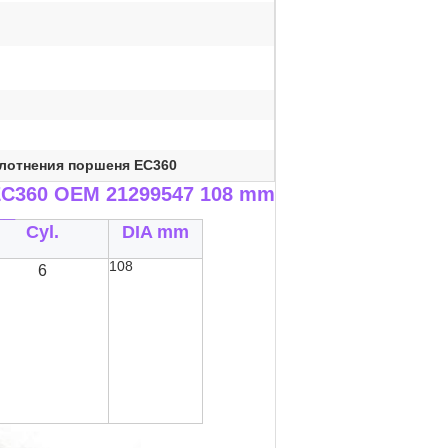
лотнения поршеня EC360
EC360 OEM 21299547 108 mm
__
Cyl.
DIA mm
108
6