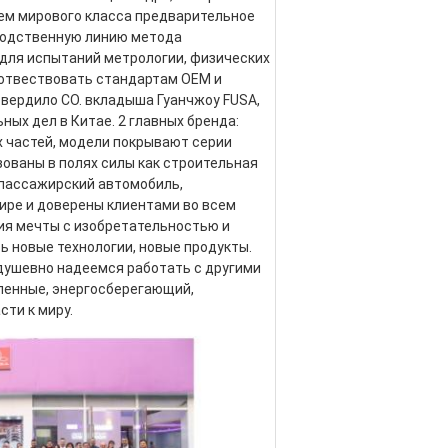
ем мирового класса предварительное 
водственную линию метода 
для испытаний метрологии, физических 
оотвествовать стандартам OEM и 
утвердило CO. вкладыша Гуанчжоу FUSA, 
ных дел в Китае. 2 главных бренда: 
 частей, модели покрывают серии 
ованы в полях силы как строительная 
 пассажирский автомобиль, 
ире и доверены клиентами во всем 
я мечты с изобретательностью и 
 новые технологии, новые продукты. 
адушевно надеемся работать с другими 
ленные, энергосберегающий, 
ти к миру.