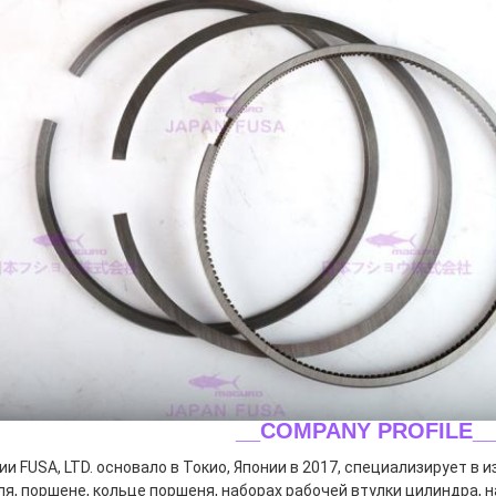
__COMPANY PROFILE_
ии FUSA, LTD. основало в Токио, Японии в 2017, специализирует в 
ля, поршене, кольце поршеня, наборах рабочей втулки цилиндра, н