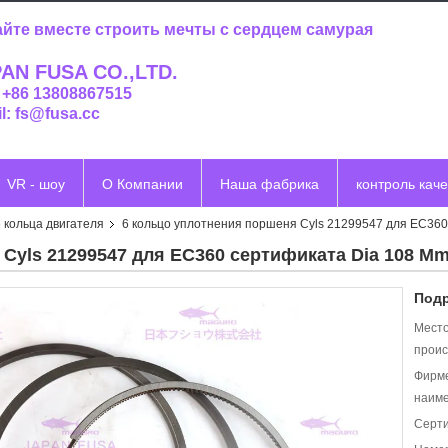
йте вместе строить мечты с сердцем самурая
AN FUSA CO.,LTD.
: +86 13808867515
l: fs@fusa.cc
VR - шоу
О Компании
Наша фабрика
контроль каче
кольца двигателя
6 кольцо уплотнения поршеня Cyls 21299547 для EC360
Cyls 21299547 для EC360 сертификата Dia 108 Mm
Подр
Мест
проис
Фирм
наиме
Серт