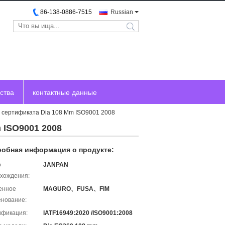
86-138-0886-7515
Russian
search
ства
контактные данные
 сертификата Dia 108 Mm ISO9001 2008
 ISO9001 2008
обная информация о продукте:
о
JANPAN
хождения:
енное
MAGURO、FUSA、FIM
нование:
ификация:
IATF16949:2020 /ISO9001:2008