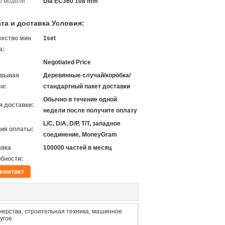
 модели:
Dia EC360 108 mm
та и доставка Условия:
чество мин
1set
а:
Negotiated Price
овывая
Деревянные случай/коробка/
и:
стандартный пакет доставки
Обычно в течение одной
 доставки:
недели после получите оплату
L/C, D/A, D/P, T/T, западное
ия оплаты:
соединение, MoneyGram
авка
100000 частей в месяц
бности:
контакт
ерства, строительная техника, машинное
угое