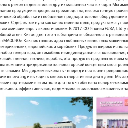
ьного ремонта двигателя и других машинных частях ядра. Мы име
вание продукции и процесса производства, высокоточную произ
ической обработки и глобальное предварительное оборудование 
еских. С дефектом нуля как качественная цель, продукты могут с
ам эмиссии евро v экологическим. В 2017, CO. Японии FUSA, Ltd. 
 общий агент Китая для того чтобы принять обязанность региональ
и «MAGURO». Как поставщик ядра глобальных известных машинных
 американских, европейских и корейских. Продукты широко использ
, набор генератора, автомобиль неиндивидуального пользования,
хозяйственная техника, корабль, etc. продукты проданы во всем м
аша компания придерживается новаторской концепции «построени
ть с вами». Мы держим выковать - вперед и постоянн превращаясь
им innovating и выходить сквозь отверстие изо дня в день. Мы з
ными партнерами в этом поле для того чтобы начать верхн-окаим
ческиеся, эффективныеся, надежныеся и сильныеся машинные час