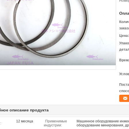
Номер
Опла
Коли
заказ
Цена:
Упак
детал
Время
Услов
Пост
спосо
ное описание продукта
12 месяца
Применимые
Машинное оборудование инжен
:
индустрии:
оборудование минирования, др