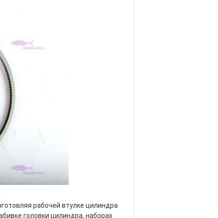
_
изготовляя рабочей втулке цилиндра 
абивке головки цилиндра, наборах 