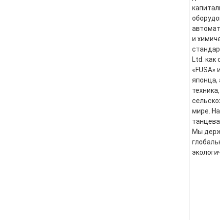
капитал
оборудо
автомат
и химич
стандарт
Ltd. как
«FUSA» 
японца,
техника
сельско
мире. Н
танцева
Мы держ
глобаль
экологи