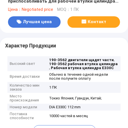
приспосабливать для рабочей втулки цилиндра
catt
Цена：Negotiated price
MOQ：1 ПК
Лучшая цена
Контакт
Характер Продукции
,
190-3562 двигатели щадят части
Высокий свет
190-3562 рабочая втулка цилиндра
,
Рабочая втулка цилиндра E330C
Обычно в течение одной недели
Время доставки
после получите оплату
Количество мин
1 ПК
заказа
Место
Токио Япония; Гуандун, Китай;
происхождения
Номер модели
DIA E330C 112 mm
Поставка
10000 частей в месяц
способности