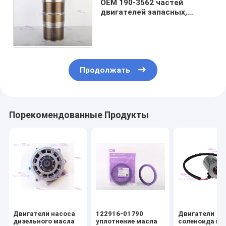
OEM 190-3562 частей
двигателей запасных,
E330C приспосабливать для
рабочей втулки цилиндра
catt
Продолжать
Порекомендованные Продукты
Двигатели насоса
122916-01790
Двигатели
дизельного масла
уплотнение масла
соленоида щ