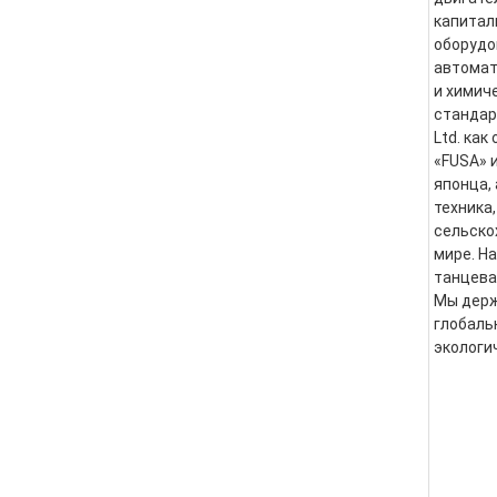
капитал
оборудо
автомат
и химич
стандарт
Ltd. как
«FUSA» 
японца,
техника
сельско
мире. Н
танцева
Мы держ
глобаль
экологи