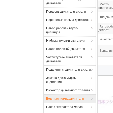
двигателя
Место
происхож
Поршень двигателя дизеля
Тип двиг
Поршневые кольца двигателя
Автомоб
Набор рабочей втулки
делает:
цилиндра
качество:
Набивка головки двигателя
Набор набивкой двигателя
Выделит
Части турбонагнетателя
двигателя
Подшипники двигателя дизеля
Замена диска муфты
сцепления
Инжектор дизельного топлива
Водяная помпа двигателя
Насос экстрактора масла