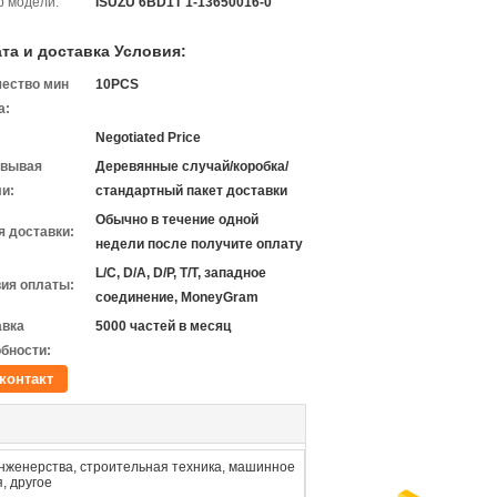
 модели:
ISUZU 6BD1T 1-13650016-0
та и доставка Условия:
чество мин
10PCS
а:
Negotiated Price
овывая
Деревянные случай/коробка/
и:
стандартный пакет доставки
Обычно в течение одной
 доставки:
недели после получите оплату
L/C, D/A, D/P, T/T, западное
ия оплаты:
соединение, MoneyGram
авка
5000 частей в месяц
бности:
контакт
женерства, строительная техника, машинное
, другое