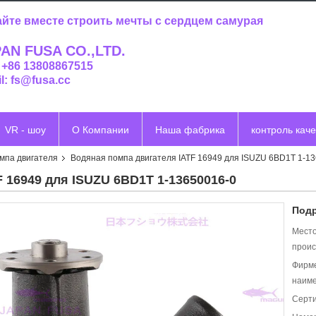
йте вместе строить мечты с сердцем самурая
AN FUSA CO.,LTD.
: +86 13808867515
l: fs@fusa.cc
VR - шоу
О Компании
Наша фабрика
контроль каче
мпа двигателя
Водяная помпа двигателя IATF 16949 для ISUZU 6BD1T 1-1
 16949 для ISUZU 6BD1T 1-13650016-0
Подр
Мест
проис
Фирм
наиме
Серт