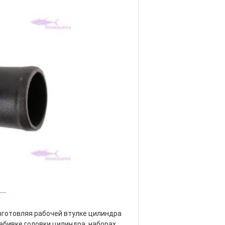
_
изготовляя рабочей втулке цилиндра 
абивке головки цилиндра, наборах 