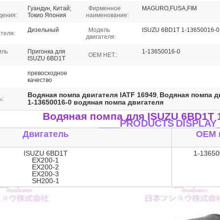
Гуандун, Китай;
Фирменное
MAGURO,FUSA,FIM
дения:
Токио Япония
наименование:
Дизельный
Модель
ISUZU 6BD1T 1-13650016-0
ателя:
двигателя:
иль
Пригонка для
1-13650016-0
OEM НЕТ.:
ISUZU 6BD1T
превосходное
качество
Водяная помпа двигателя IATF 16949
Водяная помпа д
,
ь:
1-13650016-0 водяная помпа двигателя
Водяная помпа для ISUZU 6BD1T 1
____PRODUCTS
DISPLAY
Двигатель
OEM 
ISUZU 6BD1T
1-13650
EX200-1
EX200-2
EX200-3
SH200-1