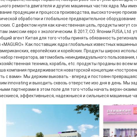
ьного ремонта двигателя и других машинных частях ядра. Мы име
вание продукции и процесса производства, высокоточную произ
ической обработки и глобальное предварительное оборудование 
еских. С дефектом нуля как качественная цель, продукты могут с
ам эмиссии евро v экологическим. В 2017, CO. Японии FUSA, Ltd. 
 общий агент Китая для того чтобы принять обязанность региональ
и «MAGURO». Как поставщик ядра глобальных известных машинных
 американских, европейских и корейских. Продукты широко использ
, набор генератора, автомобиль неиндивидуального пользования,
хозяйственная техника, корабль, etc. продукты проданы во всем м
аша компания придерживается новаторской концепции «построени
ть с вами». Мы держим выковать - вперед и постоянн превращаясь
им innovating и выходить сквозь отверстие изо дня в день. Мы з
ными партнерами в этом поле для того чтобы начать верхн-окаим
ческиеся, эффективныеся, надежныеся и сильныеся машинные час