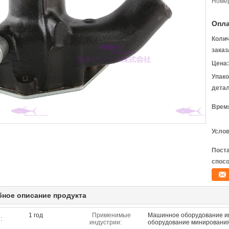
Номер
Опла
Коли
заказ
Цена:
Упак
детал
Время
Услов
Пост
спосо
ное описание продукта
1 год
Применимые
Машинное оборудование ин
:
индустрии:
оборудование минирования