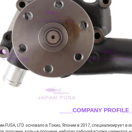
____COMPANY PROFILE_
ии FUSA, LTD. основало в Токио, Японии в 2017, специализирует в 
ля, поршене, кольце поршеня, наборах рабочей втулки цилиндра, н