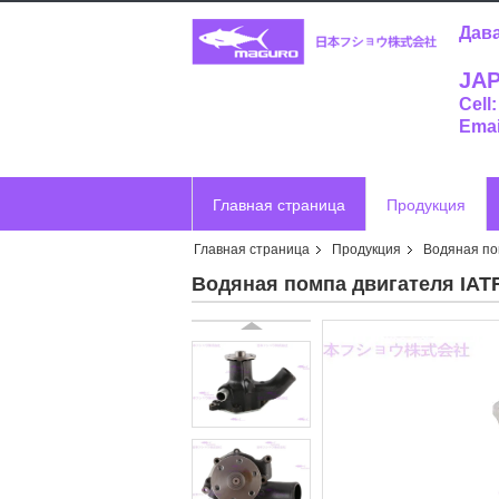
Дава
JAP
Cell
Emai
Главная страница
Продукция
Главная страница
Продукция
Водяная по
Отправить запрос
Vr
Водяная помпа двигателя IATF