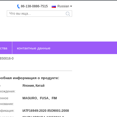
86-138-0886-7515
Russian
search
ства
контактные данные
3650016-0
обная информация о продукте:
о
Япония, Китай
хождения:
енное
MAGURO、FUSA、FIM
нование:
ификация:
IATF16949:2020 /ISO9001:2008